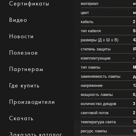
Сертификаты
материал
н
цвет
м
Видео
кабель
2
тип кабеля
S
Новости
размеры (Д х Ш х В)
4
степень защиты
I
Полезное
комплектующие
-
тип лампы
M
Партнерам
заменяемость лампы
д
Где купить
напряжение
1
мощность лампы
0
Производители
количество диодов
3
световой поток
2
Скачать
температура света
1
ресурс лампы
1
Заказать каталог