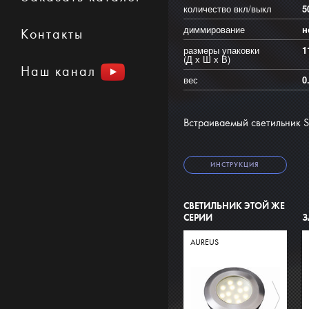
количество вкл/выкл
5
диммирование
н
Контакты
размеры упаковки
1
(Д х Ш х В)
Наш канал
вес
0
Встраиваемый светильник Sir
ИНСТРУКЦИЯ
СВЕТИЛЬНИК ЭТОЙ ЖЕ
СЕРИИ
З
AUREUS
SIR