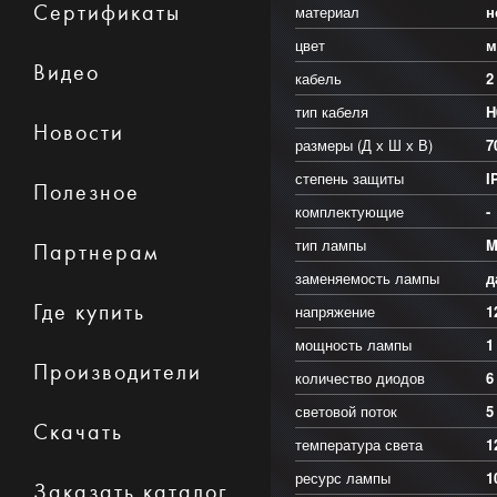
Сертификаты
материал
н
цвет
м
Видео
кабель
2
тип кабеля
H
Новости
размеры (Д х Ш х В)
7
степень защиты
I
Полезное
комплектующие
-
тип лампы
M
Партнерам
заменяемость лампы
д
Где купить
напряжение
1
мощность лампы
1
Производители
количество диодов
6
световой поток
5
Скачать
температура света
1
ресурс лампы
1
Заказать каталог