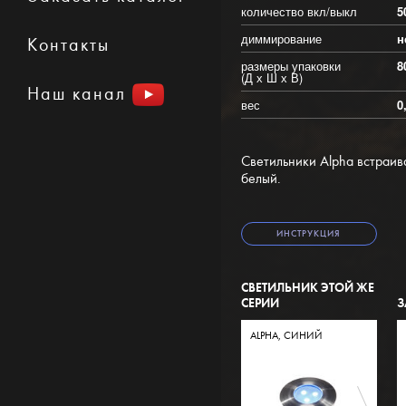
количество вкл/выкл
5
диммирование
н
Контакты
размеры упаковки
8
(Д х Ш х В)
Наш канал
вес
0
Светильники Alpha встраив
белый.
ИНСТРУКЦИЯ
СВЕТИЛЬНИК ЭТОЙ ЖЕ
СЕРИИ
З
ALPHA, СИНИЙ
ALP
БЕ