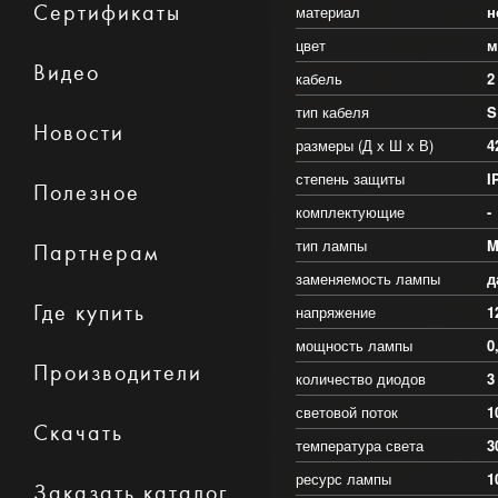
Сертификаты
материал
н
цвет
м
Видео
кабель
2
тип кабеля
S
Новости
размеры (Д х Ш х В)
4
степень защиты
I
Полезное
комплектующие
-
тип лампы
M
Партнерам
заменяемость лампы
д
Где купить
напряжение
1
мощность лампы
0
Производители
количество диодов
3
световой поток
1
Скачать
температура света
3
ресурс лампы
1
Заказать каталог