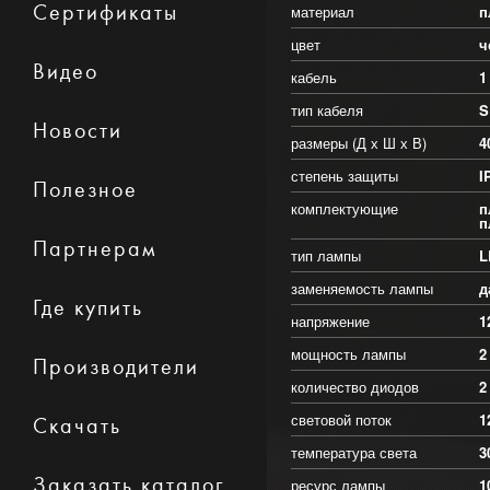
Сертификаты
материал
п
цвет
ч
Видео
кабель
1
тип кабеля
S
Новости
размеры (Д х Ш х В)
4
степень защиты
I
Полезное
комплектующие
п
п
Партнерам
тип лампы
L
заменяемость лампы
д
Где купить
напряжение
1
мощность лампы
2
Производители
количество диодов
2
световой поток
1
Скачать
температура света
3
Заказать каталог
ресурс лампы
1