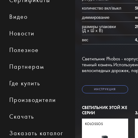
Сертификаты
количество вкл/выкл
5
Видео
диммирование
н
размеры упаковки
2
(Д х Ш х В)
Новости
вес
4
Полезное
Светильник Phobos - корпу
темный камень.Используеис
Партнерам
велосипедных дорожек, пар
Где купить
ИНСТРУКЦИЯ
Производители
СВЕТИЛЬНИК ЭТОЙ ЖЕ
СЕРИИ
З
Скачать
KOLOSSOS
Заказать каталог