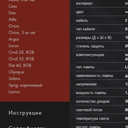
материал
п
Ceto
цвет
ч
Dax
Atila
кабель
2
Orion
тип кабеля
S
Orion, 3-er set
размеры (Д х Ш х В)
1
Argos
Locos
степень защиты
I
Oval 28, RGB
комплектующие
м
д
Oval 35, RGB
Flat 40, RGB
тип лампы
L
Olympus
заменяемость лампы
д
Solaris
напряжение
1
Sprig, коричневый
Laurus
мощность лампы
1
количество диодов
2
световой поток
8
Инструкции
температура света
6
ресурс лампы
1