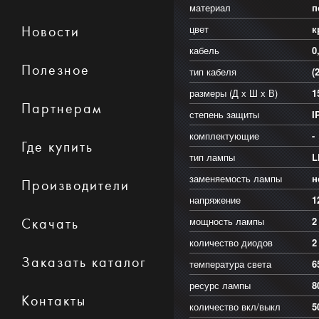
материал
п
цвет
к
Новости
кабель
0
Полезное
тип кабеля
(
размеры (Д х Ш х В)
1
Партнерам
степень защиты
I
комплектующие
-
Где купить
тип лампы
L
заменяемость лампы
н
Производители
напряжение
1
мощность лампы
2
Скачать
количество диодов
2
Заказать каталог
температура света
6
ресурс лампы
8
Контакты
количество вкл/выкл
5