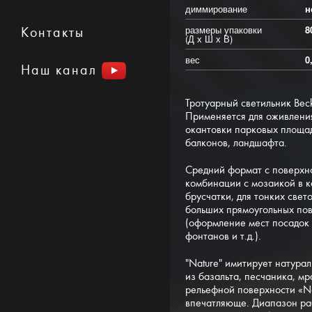
диммирование
н
размеры упаковки
8
Контакты
(Д х Ш х В)
вес
0
Наш канал
Тротуарный светильник Beck
Применяется для оживлени
окантовки парковых площад
балконов, ландшафта.
Средний формат с поверхн
комбинации с мозаикой в к
брусчатки, для тонких свет
больших прямоугольных пов
(оформление мест посадок 
фонтанов и т.д.).
"Nature" имитирует натурал
из базальта, песчаника, мр
рельефной поверхности «Na
впечатляюще. Диапазон ра