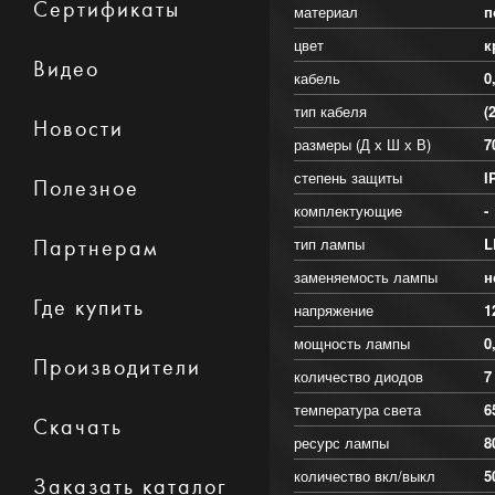
Сертификаты
материал
п
цвет
к
Видео
кабель
0
тип кабеля
(
Новости
размеры (Д х Ш х В)
7
степень защиты
I
Полезное
комплектующие
-
тип лампы
L
Партнерам
заменяемость лампы
н
Где купить
напряжение
1
мощность лампы
0
Производители
количество диодов
7
температура света
6
Скачать
ресурс лампы
8
количество вкл/выкл
5
Заказать каталог