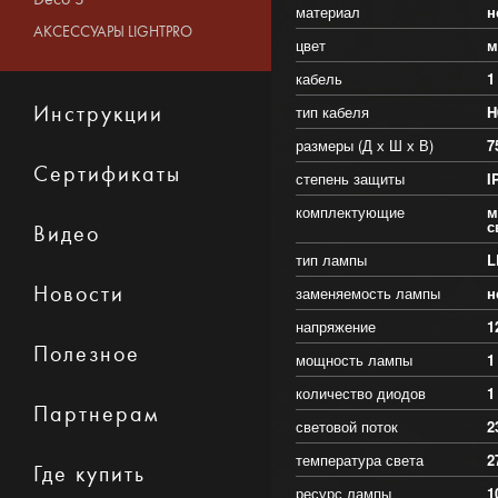
материал
н
АКСЕССУАРЫ LIGHTPRO
цвет
м
кабель
1
Инструкции
тип кабеля
H
размеры (Д х Ш х В)
7
Сертификаты
степень защиты
I
комплектующие
м
с
Видео
тип лампы
L
Новости
заменяемость лампы
н
напряжение
1
Полезное
мощность лампы
1
количество диодов
1
Партнерам
световой поток
2
температура света
2
Где купить
ресурс лампы
1