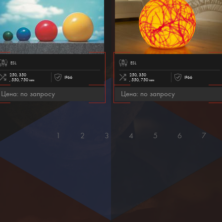
ESL
ESL
250, 350
250, 350
IP66
IP66
, 550, 750 мм
, 550, 750 мм
Цена: по запросу
Цена: по запросу
1
2
3
4
5
6
7