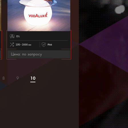
ESL
250 - 2000 мм
IP66
Цена: по запросу
10
8
9